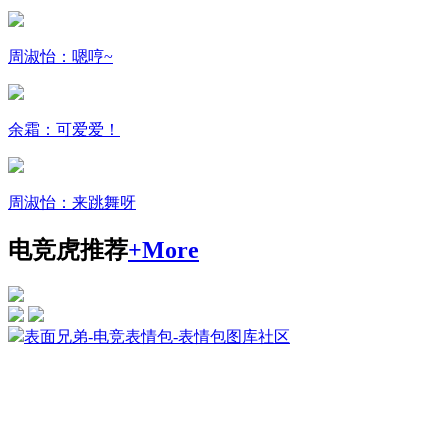
周淑怡：嗯哼~
余霜：可爱爱！
周淑怡：来跳舞呀
电竞虎推荐
+More
表面兄弟-电竞表情包-表情包图库社区