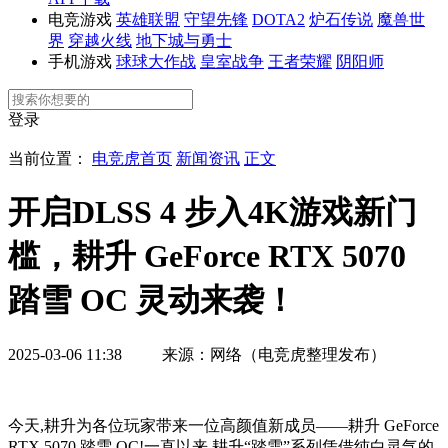
电竞游戏
英雄联盟
守望先锋
DOTA2
炉石传说
魔兽世
界
穿越火线
地下城与勇士
手机游戏
球球大作战
皇室战争
王者荣耀
阴阳师
登录
当前位置：
电竞虎首页
新闻资讯
正文
开启DLSS 4 步入4K游戏新门
槛，耕升 GeForce RTX 5070
踏雪 OC 灵动来袭！
2025-03-06 11:38 来源：网络（电竞虎整理发布）
今天,耕升为各位玩家带来一位高颜值新成员——耕升 GeForce
RTX 5070 踏雪 OC!一直以来,耕升“踏雪”系列凭借纯白灵气的