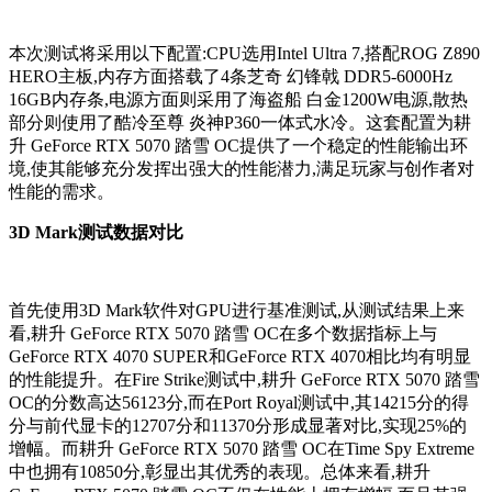
本次测试将采用以下配置:CPU选用Intel Ultra 7,搭配ROG Z890
HERO主板,内存方面搭载了4条芝奇 幻锋戟 DDR5-6000Hz
16GB内存条,电源方面则采用了海盗船 白金1200W电源,散热
部分则使用了酷冷至尊 炎神P360一体式水冷。这套配置为耕
升 GeForce RTX 5070 踏雪 OC提供了一个稳定的性能输出环
境,使其能够充分发挥出强大的性能潜力,满足玩家与创作者对
性能的需求。
3D Mark测试数据对比
首先使用3D Mark软件对GPU进行基准测试,从测试结果上来
看,耕升 GeForce RTX 5070 踏雪 OC在多个数据指标上与
GeForce RTX 4070 SUPER和GeForce RTX 4070相比均有明显
的性能提升。在Fire Strike测试中,耕升 GeForce RTX 5070 踏雪
OC的分数高达56123分,而在Port Royal测试中,其14215分的得
分与前代显卡的12707分和11370分形成显著对比,实现25%的
增幅。而耕升 GeForce RTX 5070 踏雪 OC在Time Spy Extreme
中也拥有10850分,彰显出其优秀的表现。总体来看,耕升