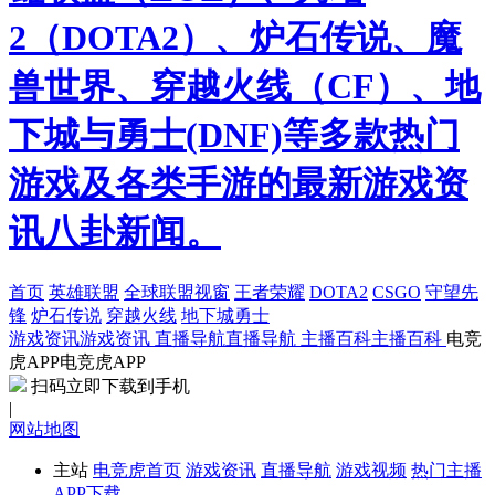
2（DOTA2）、炉石传说、魔
兽世界、穿越火线（CF）、地
下城与勇士(DNF)等多款热门
游戏及各类手游的最新游戏资
讯八卦新闻。
首页
英雄联盟
全球联盟视窗
王者荣耀
DOTA2
CSGO
守望先
锋
炉石传说
穿越火线
地下城勇士
游戏资讯
游戏资讯
直播导航
直播导航
主播百科
主播百科
电竞
虎APP
电竞虎APP
扫码立即下载到手机
|
网站地图
主站
电竞虎首页
游戏资讯
直播导航
游戏视频
热门主播
APP下载