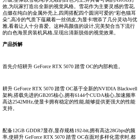
效,为玩家打造出全新的视觉风格。雪花作为主要灵感的雪花,
点缀在纯白的金属外壳上,四周搭配四个圆润可爱的“彩色猫耳
朵”,高冷的气质下蕴藏着一丝俏皮,为显卡增添了几分灵动与优
雅,看着让人十分喜爱。这种高颜值的设计,完美契合当下流行
的白色海景房装机风格,呈现出清新脱俗的视觉效果。
产品拆解
首先介绍耕升 GeForce RTX 5070 踏雪 OC的内部构造。
耕升 GeForce RTX 5070 踏雪 OC基于全新的NVIDIA Blackwell
架构,搭载先进的GB205核心,拥有6144个CUDA核心,加速频率
高达2542MHz,使显卡拥有稳定的性能,能够提供更强大的性能
支持。
配备12GB GDDR7显存,显存规格192-bit,拥有高达28Gbps的频
率,使耕升 GeForce RTX 5070 踏雪 OC在面对多样化需求时,都