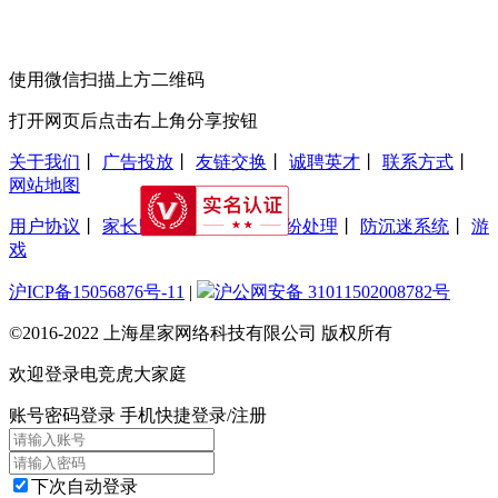
使用微信扫描上方二维码
打开网页后点击右上角分享按钮
关于我们
丨
广告投放
丨
友链交换
丨
诚聘英才
丨
联系方式
丨
网站地图
用户协议
丨
家长监护工程
丨
交易纠纷处理
丨
防沉迷系统
丨
游
戏
沪ICP备15056876号-11
|
沪公网安备 31011502008782号
©2016-2022 上海星家网络科技有限公司 版权所有
欢迎登录电竞虎大家庭
账号密码登录
手机快捷登录/注册
下次自动登录