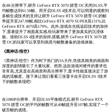
在4K分辨率下,耕升 GeForce RTX 5070 踏雪 OC关闭DLSS,平
均帧数达到61.56帧。而开启DLSS 4技术后,可以明显的观察到
多帧生成技术的支持让耕升 GeForce RTX 5070 踏雪 OC的帧
率提升至247.98帧,相比GeForce RTX 4070 SUPER高131%,比
GeForce RTX 4070高179%。此外,游戏在光线追踪技术的加持
下,显著提升了画面真实感,给玩家带来了更加真实的沉浸体
验。借助DLSS 4技术的加持,搭载,耕升 GeForce RTX 5070 踏
雪 OC的玩家可以享受到画质与帧数兼备的游戏体验。
《黑神话:悟空》
《黑神话:悟空》作为时下热门的3A大作,凭借其精美的画面和
深度的剧情吸引了大量玩家。然而,这款游戏对硬件的要求也
非常高,尤其是在高画质和高分辨率下,显卡性能直接决定了游
戏的流畅度。接下来让我们看看三张显卡在开启DLSS 3技术
下的帧数表现吧!
在1080P分辨率、开启DLSS平衡模式后,耕升 GeForce RTX
5070 踏雪 OC的平均的帧数可从40帧提升至107帧,实现了一个
破百帧的成绩。