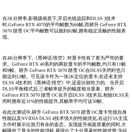
在2K分辨率,影视级画质下,开启光线追踪和DLSS 3技术
时,GeForce RTX 4070的平均帧数为66帧,而耕升 GeForce RTX
5070 踏雪 OC平均帧数可以跑到82帧,拥有稳定流畅的性能表
现。
在4K分辨率下,《黑神话:悟空》对显卡性有了更为严苛的要
求。GeForce RTX 40系列的两款显卡的平均帧数,均只有11帧
和9帧。耕升 GeForce RTX 5070 踏雪 OC在DLSS关闭时也只
能达到12帧。可见该卡作为一张2K定位的显卡,在还未支持
DLSS 4技术的《黑神话:悟空》中,还是比较吃力的。当开启
DLSS平衡模式后,三者帧率提升的幅度相当显著。耕升
GeForce RTX 5070 踏雪 OC在开启DLSS 3技术后,相较DLSS关
闭时拥有近31%的性能提升,其帧率平均可达50帧。
在此次测试中,耕升 GeForce RTX 5070 踏雪 OC显卡凭借自身
性能以及NVIDIA DLSS 4技术强大的性能优化,在运行3A主流
大作时展示出游刃有余的姿态。实现提升画面质量的同时,大
幅降低了显卡的性能消耗,展现出了十分显著的性能优势,为玩