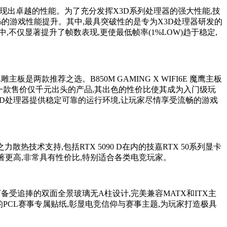
展现出卓越的性能。为了充分发挥X3D系列处理器的强大性能,技
0%的游戏性能提升。其中,最具突破性的是专为X3D处理器研发的
中,不仅显著提升了帧数表现,更使最低帧率(1%LOW)趋于稳定,
板是两款推荐之选。B850M GAMING X WIFI6E 魔鹰主板
为一款售价仅千元出头的产品,其出色的性价比使其成为入门级玩
3D处理器提供稳定可靠的运行环境,让玩家尽情享受流畅的游戏
之力散热技术支持,包括RTX 5090 D在内的技嘉RTX 50系列显卡
显著更高,非常具有性价比,特别适合各类电竞玩家。
时下备受追捧的双面全景玻璃无A柱设计,完美兼容MATX和ITX主
的PCL赛事专属贴纸,彰显电竞信仰与赛事主题,为玩家打造极具