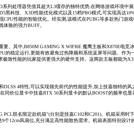
X3D系列处理器凭借其超大L3缓存的独特优势,在网络游戏环境中
5黑科技、X3D性能优化模式以及15档PBO模式,可实现高达1
实现CPU性能的智能优化。经实测,该模式在PUBG等多款热门游戏
体验的强力BUFF。
850M GAMING X WIFI6E 魔鹰主板和X870E电竞冰雕主
保了CPU的稳定运行,更能有效避免过热降频和系统蓝屏等问题。作
追求极致性能的玩家提供更强大的硬件支持。这两款主板都能为X
ll架构和DLSS 4特性,可以实现领先前代的性能提升,加上技嘉独特的风
在同价位显卡中技嘉RTX 50系列显卡的默认BOOST的频率也
 PCL联名限定款机箱"(分别是技嘉C102和C201)。机箱采用
多达9个12cm风扇位,充分满足高性能散热需求。机箱表面特别设计