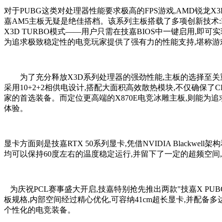
对于PUBG这类对处理器性能要求极高的FPS游戏,AMD锐龙
嘉AM5主板无疑是绝佳搭档。该系列主板搭载了多项创新技术:D
X3D TURBO模式——用户只需在技嘉BIOS中一键启用,即可
为追求极致稳定性的电竞玩家提供了强有力的性能支持,堪称游戏
为了充分释放X3D系列处理器的强劲性能,主板的选择至关重要。其中,B
采用10+2+2相供电设计,搭配大面积高效散热模块,不仅确
家的首选装备。而定位更高端的X870E电竞冰雕主板,则能为
体验。
显卡方面则是技嘉RTX 50系列显卡,凭借NVIDIA Blackwe
均可以保持60度左右的温度稳定运行,并留下了一定的超频空间,
为庆祝PCL赛事盛大开启,技嘉特别抢先推出两款"技嘉X PUBG
板规格,内部空间经过精心优化,可容纳41cm超长显卡,并配备
个性化的电竞装备。