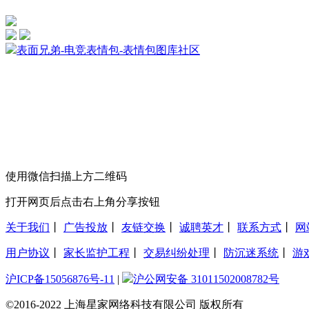
表面兄弟-电竞表情包-表情包图库社区
使用微信扫描上方二维码
打开网页后点击右上角分享按钮
关于我们
丨
广告投放
丨
友链交换
丨
诚聘英才
丨
联系方式
丨
网
用户协议
丨
家长监护工程
丨
交易纠纷处理
丨
防沉迷系统
丨
游
沪ICP备15056876号-11
|
沪公网安备 31011502008782号
©2016-2022 上海星家网络科技有限公司 版权所有