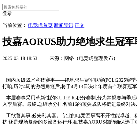
登录
当前位置：
电竞虎首页
新闻资讯
正文
技嘉AORUS助力绝地求生冠军
2025-03-18 18:53 来源：网络（电竞虎整理发布）
国内顶级战术竞技赛事——绝地求生冠军联赛(PCL)2025赛季
打响,历时4周的激烈角逐后,将于4月13日决出年度首个联赛
本届赛事采用革新性的S.U.P.E.R.积分赛制,分为常规赛与
入季后赛。最终,总继承分排名前16的顶尖战队将挺进最终对决
工欲善其事,必先利其器。专业的电竞赛事离不开性能卓越、稳定可
抗,还是现场复杂的多设备运行环境,技嘉AORUS都能确保选