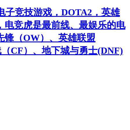
子竞技游戏，DOTA2，英雄
，电竞虎是最前线、最娱乐的电
先锋（OW）、英雄联盟
（CF）、地下城与勇士(DNF)