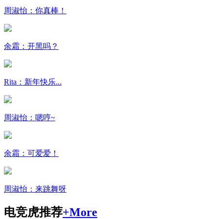
周淑怡：你真棒！
余霜：开黑吗？
Rita：新年快乐...
周淑怡：嗯哼~
余霜：可爱爱！
周淑怡：来跳舞呀
电竞虎推荐
+More