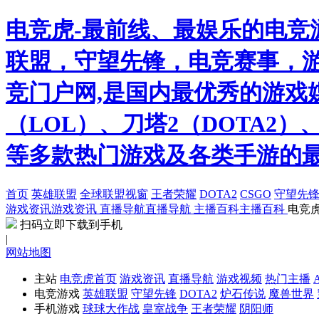
电竞虎-最前线、最娱乐的电竞
联盟，守望先锋，电竞赛事，游
竞门户网,是国内最优秀的游戏
（LOL）、刀塔2（DOTA2
等多款热门游戏及各类手游的
首页
英雄联盟
全球联盟视窗
王者荣耀
DOTA2
CSGO
守望先
游戏资讯
游戏资讯
直播导航
直播导航
主播百科
主播百科
电竞虎
扫码立即下载到手机
|
网站地图
主站
电竞虎首页
游戏资讯
直播导航
游戏视频
热门主播
电竞游戏
英雄联盟
守望先锋
DOTA2
炉石传说
魔兽世界
手机游戏
球球大作战
皇室战争
王者荣耀
阴阳师