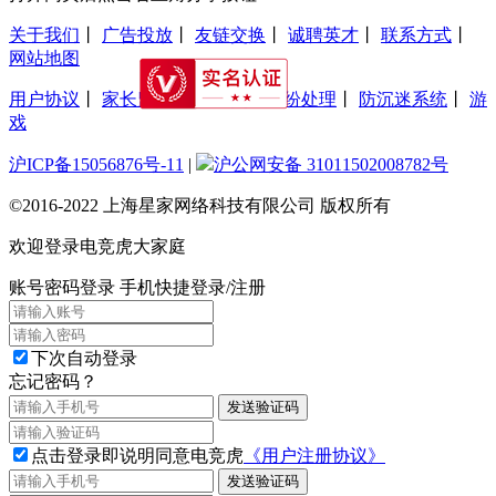
关于我们
丨
广告投放
丨
友链交换
丨
诚聘英才
丨
联系方式
丨
网站地图
用户协议
丨
家长监护工程
丨
交易纠纷处理
丨
防沉迷系统
丨
游
戏
沪ICP备15056876号-11
|
沪公网安备 31011502008782号
©2016-2022 上海星家网络科技有限公司 版权所有
欢迎登录电竞虎大家庭
账号密码登录
手机快捷登录/注册
下次自动登录
忘记密码？
发送验证码
点击登录即说明同意电竞虎
《用户注册协议》
发送验证码