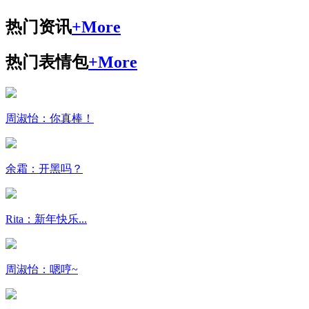
热门资讯
+More
热门表情包
+More
周淑怡：你真棒！
余霜：开黑吗？
Rita：新年快乐...
周淑怡：嗯哼~