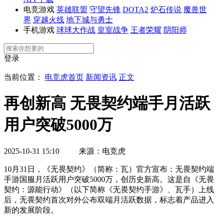
电竞游戏
英雄联盟
守望先锋
DOTA2
炉石传说
魔兽世
界
穿越火线
地下城与勇士
手机游戏
球球大作战
皇室战争
王者荣耀
阴阳师
登录
当前位置：
电竞虎首页
新闻资讯
正文
再创新高 无畏契约端手月活跃
用户突破5000万
2025-10-31 15:10 来源：电竞虎
10月31日，《无畏契约》（简称：瓦）官方宣布：无畏契约端
手游国服月活跃用户突破5000万，创历史新高。这是自《无畏
契约：源能行动》（以下简称《无畏契约手游》、瓦手）上线
后，无畏契约首次对外公布双端月活跃数据，标志着产品进入
新的发展阶段。