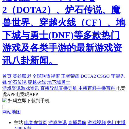
2（DOTA2）、炉石传说、魔
兽世界、穿越火线（CF）、地
下城与勇士(DNF)等多款热门
游戏及各类手游的最新游戏资
讯八卦新闻。
首页
英雄联盟
全球联盟视窗
王者荣耀
DOTA2
CSGO
守望先
锋
炉石传说
穿越火线
地下城勇士
游戏资讯
游戏资讯
直播导航
直播导航
主播百科
主播百科
电竞
虎APP
电竞虎APP
扫码立即下载到手机
|
网站地图
主站
电竞虎首页
游戏资讯
直播导航
游戏视频
热门主播
APP下载