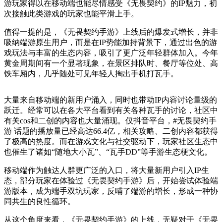
游玩家得以在移动端也能尽情感受《无畏契约》的IP魅力，初
次接触此类游戏的玩家也能平滑上手。
值得一提的是，《无畏契约手游》上线后的爆发式增长，并非
吸纳端游原生用户，而是在IP势能加持背景下，通过出色的游
戏玩法与丰富的生态内容，吸引了更广泛年轻群体加入。今年
黄金周期间有一个显著现象，在景区排队时、餐厅等位处、高
铁车厢内，几乎随处可见年轻人掏出手机打瓦手。
大量来自移动端的新用户涌入，同时也带动IP内容讨论量级的
跃迁。经常可以在各大平台看到有关各种瓦手的讨论，社区中
有关cos和二创的内容也大量涌现。仅抖音平台，#无畏契约手
游 话题的播放量已经高达66.4亿，相关攻略、二创内容都获得
了极高的热度。而在游戏文化与社交驱动下，玩家社区生态中
也催生了诸如“随地大小瓦”、“瓦手DD”等手游生态梗文化。
移动端作为触达人群更广泛的入口，将大量新用户引入IP生
态，部分玩家在体验过《无畏契约手游》后，开始尝试体验端
游版本，成为端手双坑玩家，反哺了端游的增长，形成一种协
同共生的良性循环。
从这个角度来看，《无畏契约手游》的上线，无疑对于《无畏