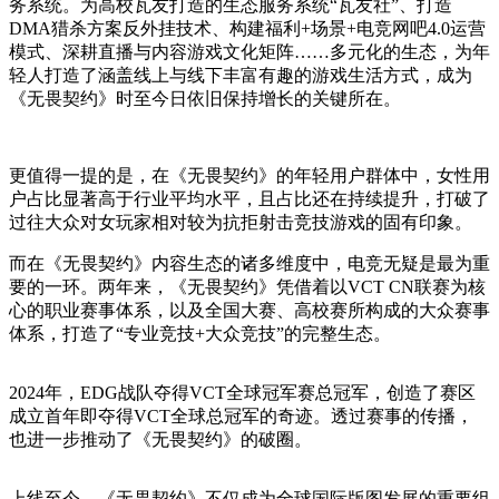
务系统。为高校瓦友打造的生态服务系统“瓦友社”、打造
DMA猎杀方案反外挂技术、构建福利+场景+电竞网吧4.0运营
模式、深耕直播与内容游戏文化矩阵……多元化的生态，为年
轻人打造了涵盖线上与线下丰富有趣的游戏生活方式，成为
《无畏契约》时至今日依旧保持增长的关键所在。
更值得一提的是，在《无畏契约》的年轻用户群体中，女性用
户占比显著高于行业平均水平，且占比还在持续提升，打破了
过往大众对女玩家相对较为抗拒射击竞技游戏的固有印象。
而在《无畏契约》内容生态的诸多维度中，电竞无疑是最为重
要的一环。两年来，《无畏契约》凭借着以VCT CN联赛为核
心的职业赛事体系，以及全国大赛、高校赛所构成的大众赛事
体系，打造了“专业竞技+大众竞技”的完整生态。
2024年，EDG战队夺得VCT全球冠军赛总冠军，创造了赛区
成立首年即夺得VCT全球总冠军的奇迹。透过赛事的传播，
也进一步推动了《无畏契约》的破圈。
上线至今，《无畏契约》不仅成为全球国际版图发展的重要组