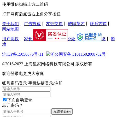
使用微信扫描上方二维码
打开网页后点击右上角分享按钮
关于我们
丨
广告投放
丨
友链交换
丨
诚聘英才
丨
联系方式
丨
网站地图
用户协议
丨
家长监护工程
丨
交易纠纷处理
丨
防沉迷系统
丨
游
戏
沪ICP备15056876号-11
|
沪公网安备 31011502008782号
©2016-2022 上海星家网络科技有限公司 版权所有
欢迎登录电竞虎大家庭
账号密码登录
手机快捷登录/注册
下次自动登录
忘记密码？
发送验证码