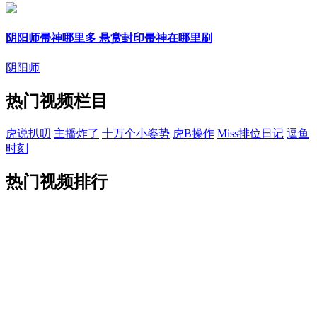
阴阳师帚神哪里多 悬赏封印帚神在哪里刷
阴阳师
热门视频栏目
虎说扒叨
主播炸了
十万个小姿势
虎B操作
Miss排位日记
逗鱼
时刻
热门视频排行