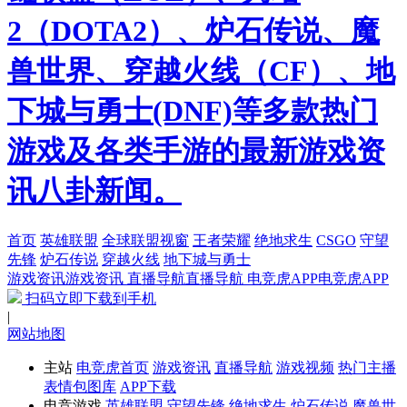
2（DOTA2）、炉石传说、魔
兽世界、穿越火线（CF）、地
下城与勇士(DNF)等多款热门
游戏及各类手游的最新游戏资
讯八卦新闻。
首页
英雄联盟
全球联盟视窗
王者荣耀
绝地求生
CSGO
守望
先锋
炉石传说
穿越火线
地下城与勇士
游戏资讯
游戏资讯
直播导航
直播导航
电竞虎APP
电竞虎APP
扫码立即下载到手机
|
网站地图
主站
电竞虎首页
游戏资讯
直播导航
游戏视频
热门主播
表情包图库
APP下载
电竞游戏
英雄联盟
守望先锋
绝地求生
炉石传说
魔兽世