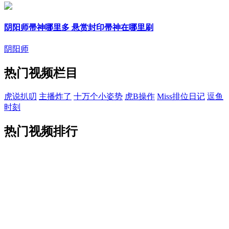
阴阳师帚神哪里多 悬赏封印帚神在哪里刷
阴阳师
热门视频栏目
虎说扒叨
主播炸了
十万个小姿势
虎B操作
Miss排位日记
逗鱼
时刻
热门视频排行