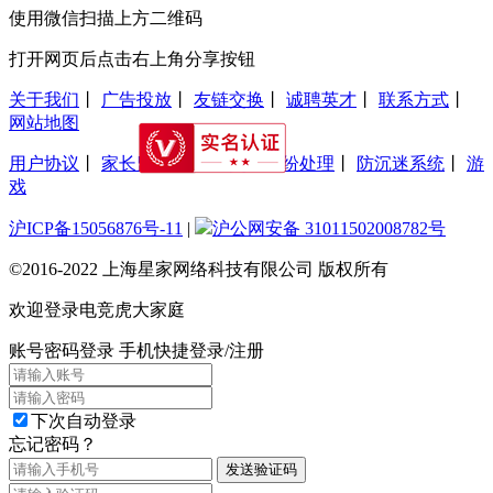
使用微信扫描上方二维码
打开网页后点击右上角分享按钮
关于我们
丨
广告投放
丨
友链交换
丨
诚聘英才
丨
联系方式
丨
网站地图
用户协议
丨
家长监护工程
丨
交易纠纷处理
丨
防沉迷系统
丨
游
戏
沪ICP备15056876号-11
|
沪公网安备 31011502008782号
©2016-2022 上海星家网络科技有限公司 版权所有
欢迎登录电竞虎大家庭
账号密码登录
手机快捷登录/注册
下次自动登录
忘记密码？
发送验证码