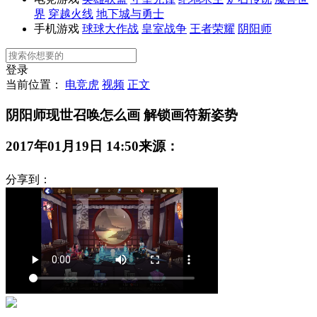
界
穿越火线
地下城与勇士
手机游戏
球球大作战
皇室战争
王者荣耀
阴阳师
登录
当前位置：
电竞虎
视频
正文
阴阳师现世召唤怎么画 解锁画符新姿势
2017年01月19日 14:50
来源：
分享到：