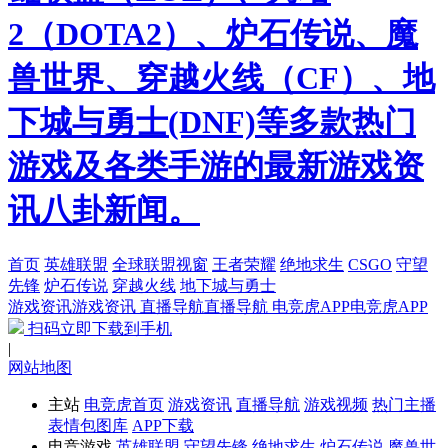
2（DOTA2）、炉石传说、魔
兽世界、穿越火线（CF）、地
下城与勇士(DNF)等多款热门
游戏及各类手游的最新游戏资
讯八卦新闻。
首页
英雄联盟
全球联盟视窗
王者荣耀
绝地求生
CSGO
守望
先锋
炉石传说
穿越火线
地下城与勇士
游戏资讯
游戏资讯
直播导航
直播导航
电竞虎APP
电竞虎APP
扫码立即下载到手机
|
网站地图
主站
电竞虎首页
游戏资讯
直播导航
游戏视频
热门主播
表情包图库
APP下载
电竞游戏
英雄联盟
守望先锋
绝地求生
炉石传说
魔兽世