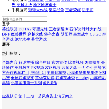
界
穿越火线
地下城与勇士
手机游戏
球球大作战
皇室战争
王者荣耀
阴阳师
登录
英雄联盟
DOTA2
守望先锋
王者荣耀
炉石传说
球球大作战
DNF
魔兽世界
穿越火线
堡垒之夜
阴阳师
皇室战争
CS:GO
综
合游戏
绝地求生
暴雪游戏
展开
热门标签：
全部内容
解说主播
综合栏目
官方宣传
比赛视频
趣味搞笑
亮
眼操作
英雄教学
PK视频
攻略视频
云顶之弈
十万个小姿势
官
方合作视频栏目
虎说扒叨
主播翻车辣
小漠傻缺碉堡集锦
MSI
小智
全球联盟视窗
英雄有话说
联盟英雄秀
chinajoy
小漠精彩
集锦
小漠国服第一系列
虎B操作
虎说扒叨 第十三期：若风宣告上演无间道