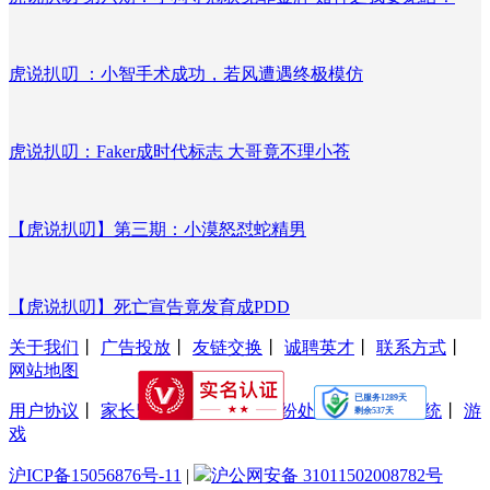
虎说扒叨 ：小智手术成功，若风遭遇终极模仿
虎说扒叨：Faker成时代标志 大哥竟不理小苍
【虎说扒叨】第三期：小漠怒怼蛇精男
【虎说扒叨】死亡宣告竟发育成PDD
关于我们
丨
广告投放
丨
友链交换
丨
诚聘英才
丨
联系方式
丨
网站地图
用户协议
丨
家长监护工程
丨
交易纠纷处理
丨
防沉迷系统
丨
游
戏
沪ICP备15056876号-11
|
沪公网安备 31011502008782号