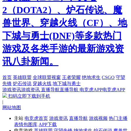
2（DOTA2）、炉石传说、魔
兽世界、穿越火线（CF）、地
下城与勇士(DNF)等多款热门
游戏及各类手游的最新游戏资
讯八卦新闻。
首页
英雄联盟
全球联盟视窗
王者荣耀
绝地求生
CSGO
守望
先锋
炉石传说
穿越火线
地下城与勇士
游戏资讯
游戏资讯
直播导航
直播导航
电竞虎APP
电竞虎APP
扫码立即下载到手机
|
网站地图
主站
电竞虎首页
游戏资讯
直播导航
游戏视频
热门主播
表情包图库
APP下载
电竞游戏
英雄联盟
守望先锋
绝地求生
炉石传说
魔兽世