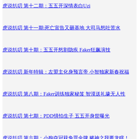
虎说扒叨 第十二期：五五开深情表白Uzi
虎说扒叨 第十一期:死亡宣告又砸基地 大司马怒吐苦水
虎说扒叨 第十期：五五开怒割隐疾 Faker狂飙演技
虎说扒叨 新年特辑：左盟主化身预言帝 小智独家新春祝福
虎说扒叨 第八期：Faker训练独家秘笈 智漠送礼壕无人性
虎说扒叨 第七期：PDD惧怕生子 五五开身世曝光
虎说扒叨 第六期：小狗夺冠获免罪金牌 赌神之我要龙瞎！