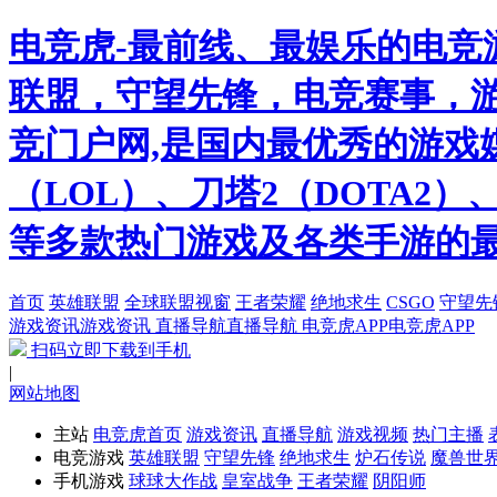
电竞虎-最前线、最娱乐的电竞
联盟，守望先锋，电竞赛事，游
竞门户网,是国内最优秀的游戏
（LOL）、刀塔2（DOTA2
等多款热门游戏及各类手游的
首页
英雄联盟
全球联盟视窗
王者荣耀
绝地求生
CSGO
守望先
游戏资讯
游戏资讯
直播导航
直播导航
电竞虎APP
电竞虎APP
扫码立即下载到手机
|
网站地图
主站
电竞虎首页
游戏资讯
直播导航
游戏视频
热门主播
电竞游戏
英雄联盟
守望先锋
绝地求生
炉石传说
魔兽世
手机游戏
球球大作战
皇室战争
王者荣耀
阴阳师