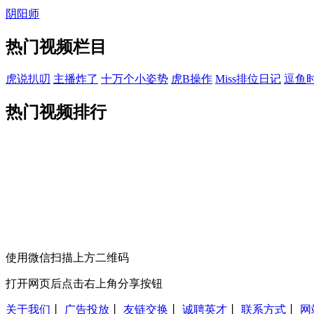
阴阳师
热门视频栏目
虎说扒叨
主播炸了
十万个小姿势
虎B操作
Miss排位日记
逗鱼
热门视频排行
使用微信扫描上方二维码
打开网页后点击右上角分享按钮
关于我们
丨
广告投放
丨
友链交换
丨
诚聘英才
丨
联系方式
丨
网