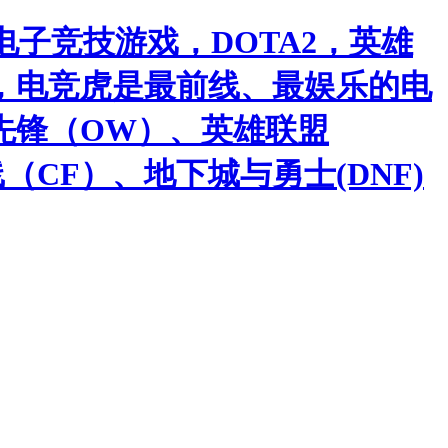
子竞技游戏，DOTA2，英雄
，电竞虎是最前线、最娱乐的电
先锋（OW）、英雄联盟
（CF）、地下城与勇士(DNF)