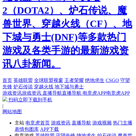
2（DOTA2）、炉石传说、魔
兽世界、穿越火线（CF）、地
下城与勇士(DNF)等多款热门
游戏及各类手游的最新游戏资
讯八卦新闻。
首页
英雄联盟
全球联盟视窗
王者荣耀
绝地求生
CSGO
守望
先锋
炉石传说
穿越火线
地下城与勇士
游戏资讯
游戏资讯
直播导航
直播导航
电竞虎APP
电竞虎APP
扫码立即下载到手机
|
网站地图
主站
电竞虎首页
游戏资讯
直播导航
游戏视频
热门主播
表情包图库
APP下载
电竞游戏
英雄联盟
守望先锋
绝地求生
炉石传说
魔兽世