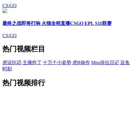
CS:GO
最终之战即将打响 火猫全程直播CSGO EPL S11联赛
CS:GO
热门视频栏目
虎说扒叨
主播炸了
十万个小姿势
虎B操作
Miss排位日记
逗鱼
时刻
热门视频排行