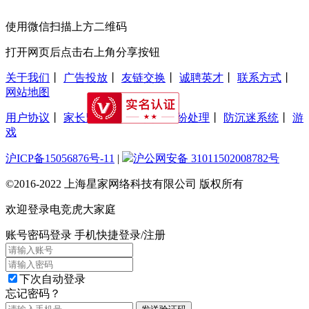
使用微信扫描上方二维码
打开网页后点击右上角分享按钮
关于我们
丨
广告投放
丨
友链交换
丨
诚聘英才
丨
联系方式
丨
网站地图
用户协议
丨
家长监护工程
丨
交易纠纷处理
丨
防沉迷系统
丨
游
戏
沪ICP备15056876号-11
|
沪公网安备 31011502008782号
©2016-2022 上海星家网络科技有限公司 版权所有
欢迎登录电竞虎大家庭
账号密码登录
手机快捷登录/注册
下次自动登录
忘记密码？