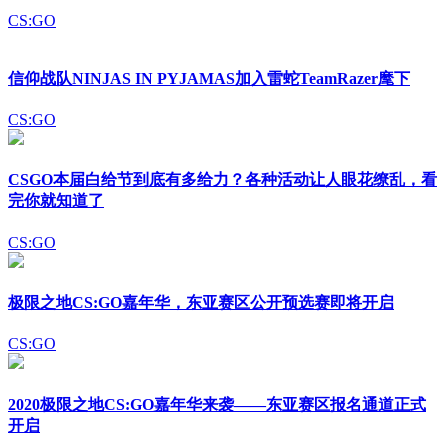
CS:GO
信仰战队NINJAS IN PYJAMAS加入雷蛇TeamRazer麾下
CS:GO
CSGO本届白给节到底有多给力？各种活动让人眼花缭乱，看
完你就知道了
CS:GO
极限之地CS:GO嘉年华，东亚赛区公开预选赛即将开启
CS:GO
2020极限之地CS:GO嘉年华来袭——东亚赛区报名通道正式
开启