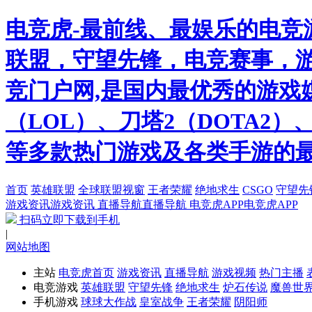
电竞虎-最前线、最娱乐的电竞
联盟，守望先锋，电竞赛事，游
竞门户网,是国内最优秀的游戏
（LOL）、刀塔2（DOTA2
等多款热门游戏及各类手游的
首页
英雄联盟
全球联盟视窗
王者荣耀
绝地求生
CSGO
守望先
游戏资讯
游戏资讯
直播导航
直播导航
电竞虎APP
电竞虎APP
扫码立即下载到手机
|
网站地图
主站
电竞虎首页
游戏资讯
直播导航
游戏视频
热门主播
电竞游戏
英雄联盟
守望先锋
绝地求生
炉石传说
魔兽世
手机游戏
球球大作战
皇室战争
王者荣耀
阴阳师