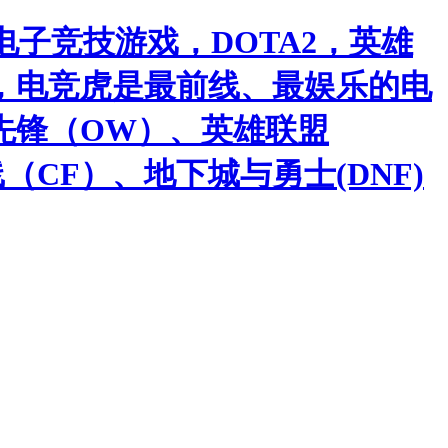
子竞技游戏，DOTA2，英雄
，电竞虎是最前线、最娱乐的电
先锋（OW）、英雄联盟
（CF）、地下城与勇士(DNF)