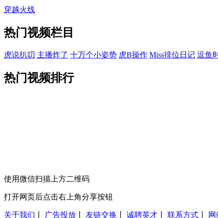
穿越火线
热门视频栏目
虎说扒叨
主播炸了
十万个小姿势
虎B操作
Miss排位日记
逗鱼
热门视频排行
使用微信扫描上方二维码
打开网页后点击右上角分享按钮
关于我们
丨
广告投放
丨
友链交换
丨
诚聘英才
丨
联系方式
丨
网