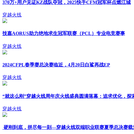
370万+用户见证KZ战队夺冠，2025快手CFM冠军杯点燃江城
穿越火线
技嘉AORUS助力绝地求生冠军联赛（PCL）专业电竞赛事
穿越火线
2024CFPL春季赛总决赛临近，4月20日白鲨再战EP
穿越火线
“就这么刚”穿越火线周年庆火线盛典圆满落幕：追求优化，探
穿越火线
硬刚到底，拼尽每一刻—穿越火线双端职业联赛夏季总决赛载