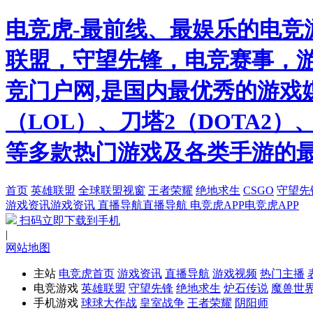
电竞虎-最前线、最娱乐的电竞
联盟，守望先锋，电竞赛事，游
竞门户网,是国内最优秀的游戏
（LOL）、刀塔2（DOTA2
等多款热门游戏及各类手游的
首页
英雄联盟
全球联盟视窗
王者荣耀
绝地求生
CSGO
守望先
游戏资讯
游戏资讯
直播导航
直播导航
电竞虎APP
电竞虎APP
扫码立即下载到手机
|
网站地图
主站
电竞虎首页
游戏资讯
直播导航
游戏视频
热门主播
电竞游戏
英雄联盟
守望先锋
绝地求生
炉石传说
魔兽世
手机游戏
球球大作战
皇室战争
王者荣耀
阴阳师