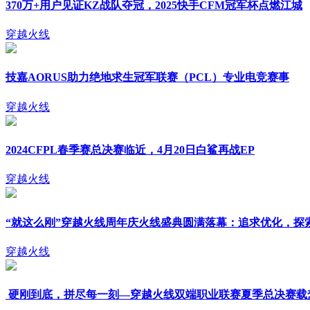
370万+用户见证KZ战队夺冠，2025快手CFM冠军杯点燃江城
穿越火线
技嘉AORUS助力绝地求生冠军联赛（PCL）专业电竞赛事
穿越火线
2024CFPL春季赛总决赛临近，4月20日白鲨再战EP
穿越火线
“就这么刚”穿越火线周年庆火线盛典圆满落幕：追求优化，探
穿越火线
硬刚到底，拼尽每一刻—穿越火线双端职业联赛夏季总决赛载