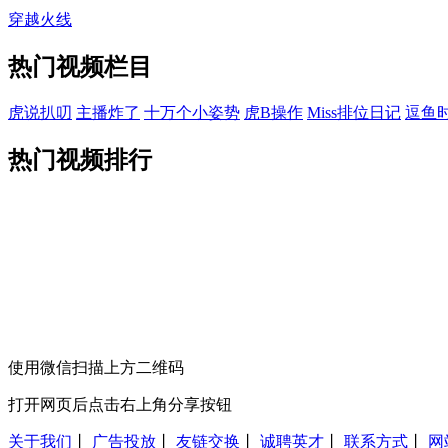
穿越火线
热门视频栏目
虎说扒叨
主播炸了
十万个小姿势
虎B操作
Miss排位日记
逗鱼
热门视频排行
使用微信扫描上方二维码
打开网页后点击右上角分享按钮
关于我们
丨
广告投放
丨
友链交换
丨
诚聘英才
丨
联系方式
丨
网