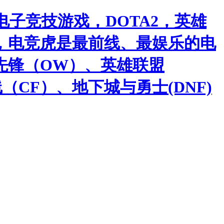
子竞技游戏，DOTA2，英雄
，电竞虎是最前线、最娱乐的电
先锋（OW）、英雄联盟
（CF）、地下城与勇士(DNF)