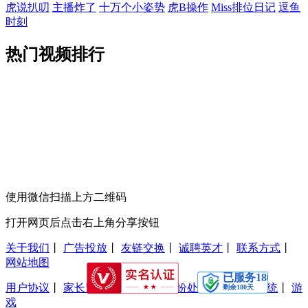
虎说扒叨
主播炸了
十万个小姿势
虎B操作
Miss排位日记
逗鱼
时刻
热门视频排行
使用微信扫描上方二维码
打开网页后点击右上角分享按钮
关于我们
丨
广告投放
丨
友链交换
丨
诚聘英才
丨
联系方式
丨
网站地图
用户协议
丨
家长监护工程
丨
交易纠纷处理
丨
防沉迷系统
丨
游
戏