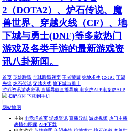
2（DOTA2）、炉石传说、魔
兽世界、穿越火线（CF）、地
下城与勇士(DNF)等多款热门
游戏及各类手游的最新游戏资
讯八卦新闻。
首页
英雄联盟
全球联盟视窗
王者荣耀
绝地求生
CSGO
守望
先锋
炉石传说
穿越火线
地下城与勇士
游戏资讯
游戏资讯
直播导航
直播导航
电竞虎APP
电竞虎APP
扫码立即下载到手机
|
网站地图
主站
电竞虎首页
游戏资讯
直播导航
游戏视频
热门主播
表情包图库
APP下载
电竞游戏
英雄联盟
守望先锋
绝地求生
炉石传说
魔兽世