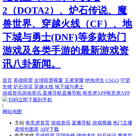
2（DOTA2）、炉石传说、魔
兽世界、穿越火线（CF）、地
下城与勇士(DNF)等多款热门
游戏及各类手游的最新游戏资
讯八卦新闻。
首页
英雄联盟
全球联盟视窗
王者荣耀
绝地求生
CSGO
守望
先锋
炉石传说
穿越火线
地下城与勇士
游戏资讯
游戏资讯
直播导航
直播导航
电竞虎APP
电竞虎APP
扫码立即下载到手机
|
网站地图
主站
电竞虎首页
游戏资讯
直播导航
游戏视频
热门主播
表情包图库
APP下载
电竞游戏
英雄联盟
守望先锋
绝地求生
炉石传说
魔兽世