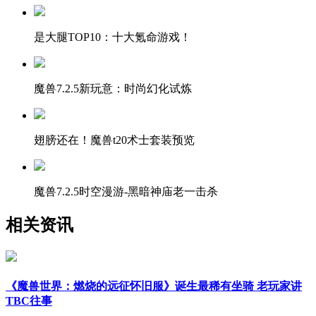
是大腿TOP10：十大氪命游戏！
魔兽7.2.5新玩意：时尚幻化试炼
翅膀还在！魔兽t20术士套装预览
魔兽7.2.5时空漫游-黑暗神庙老一击杀
相关资讯
《魔兽世界：燃烧的远征怀旧服》诞生最稀有坐骑 老玩家讲
TBC往事