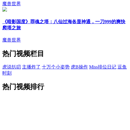
魔兽世界
《暗影国度》罪魂之塔：八仙过海各显神通，一刀999的爽快
爬塔之旅
魔兽世界
热门视频栏目
虎说扒叨
主播炸了
十万个小姿势
虎B操作
Miss排位日记
逗鱼
时刻
热门视频排行