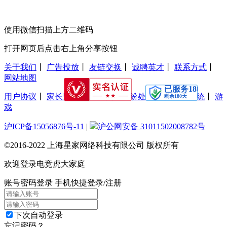
使用微信扫描上方二维码
打开网页后点击右上角分享按钮
关于我们
丨
广告投放
丨
友链交换
丨
诚聘英才
丨
联系方式
丨
网站地图
用户协议
丨
家长监护工程
丨
交易纠纷处理
丨
防沉迷系统
丨
游
戏
沪ICP备15056876号-11
|
沪公网安备 31011502008782号
©2016-2022 上海星家网络科技有限公司 版权所有
欢迎登录电竞虎大家庭
账号密码登录
手机快捷登录/注册
下次自动登录
忘记密码？