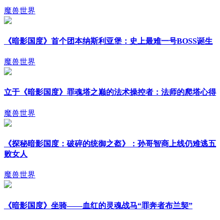
魔兽世界
《暗影国度》首个团本纳斯利亚堡：史上最难一号BOSS诞生
魔兽世界
立于《暗影国度》罪魂塔之巅的法术操控者：法师的爬塔心得
魔兽世界
《探秘暗影国度：破碎的统御之盔》：孙哥智商上线仍难逃五
败女人
魔兽世界
《暗影国度》坐骑——血红的灵魂战马“罪奔者布兰契”