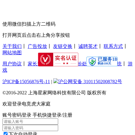
使用微信扫描上方二维码
打开网页后点击右上角分享按钮
关于我们
丨
广告投放
丨
友链交换
丨
诚聘英才
丨
联系方式
丨
网站地图
用户协议
丨
家长监护工程
丨
交易纠纷处理
丨
防沉迷系统
丨
游
戏
沪ICP备15056876号-11
|
沪公网安备 31011502008782号
©2016-2022 上海星家网络科技有限公司 版权所有
欢迎登录电竞虎大家庭
账号密码登录
手机快捷登录/注册
下次自动登录