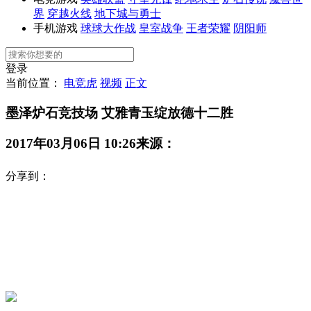
界
穿越火线
地下城与勇士
手机游戏
球球大作战
皇室战争
王者荣耀
阴阳师
登录
当前位置：
电竞虎
视频
正文
墨泽炉石竞技场 艾雅青玉绽放德十二胜
2017年03月06日 10:26
来源：
分享到：