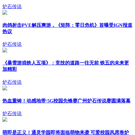
炉石传说
肉鸽射击PVE解压爽游，《矩阵：零日危机》首曝受IGN报道
热议
炉石传说
《暴雪游戏铁人五项》：竞技的道路一往无前 铁五的未来更
加精彩
炉石传说
热血重铸！动感地带·5G校园先锋赛广州炉石传说赛圆满落幕
炉石传说
萌即是正义！通灵学园即将面临萌物来袭 可爱校园风席卷炉