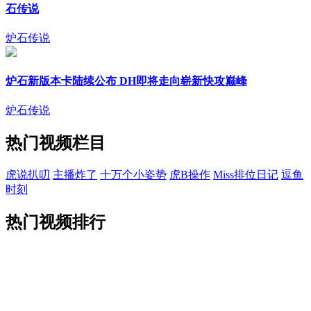
石传说
炉石传说
炉石新版本卡陆续公布 DH即将走向崭新快攻巅峰
炉石传说
热门视频栏目
虎说扒叨
主播炸了
十万个小姿势
虎B操作
Miss排位日记
逗鱼
时刻
热门视频排行