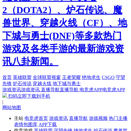
2（DOTA2）、炉石传说、魔
兽世界、穿越火线（CF）、地
下城与勇士(DNF)等多款热门
游戏及各类手游的最新游戏资
讯八卦新闻。
首页
英雄联盟
全球联盟视窗
王者荣耀
绝地求生
CSGO
守望
先锋
炉石传说
穿越火线
地下城与勇士
游戏资讯
游戏资讯
直播导航
直播导航
电竞虎APP
电竞虎APP
扫码立即下载到手机
|
网站地图
主站
电竞虎首页
游戏资讯
直播导航
游戏视频
热门主播
表情包图库
APP下载
电竞游戏
英雄联盟
守望先锋
绝地求生
炉石传说
魔兽世